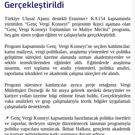
Gerçekleştirildi
Türkiye Ulusal Ajansı destekli Erasmus+ KA154 kapsamında
yürütülen “Genç Vergi Konseyi” projesinin ikinci aşaması olan
“Genç Vergi Konseyi Toplantıları ve Maliye Meclisi” programı,
beş gün süren yoğun eğitim ve çalıştaylarla gerçekleştirildi.
Program kapsamında Genç Vergi Konseyi’ne seçilen katılımcılar;
kamu maliyesi, vergi politikaları, araştırma yöntemleri ve politika
geliştirme süreçleri üzerine alanında uzman akademisyenler ve
sektör temsilcilerinden eğitimler aldı. Eğitimlerde araştırma
tasarımı, veri toplama ve analiz yöntemleri, politika analizi,
raporlama teknikleri ve akademik çalışma süreçleri ele alındı.
Program süresince katılımcılar ayrıca proje ortağımız Vergi
Müfettişleri Derneği ile bir araya gelerek mesleki deneyimler ve
kariyer yolları üzerine bilgi edinme fırsatı buldu. Gerçekleştirilen
vaka analizleri ve grup çalışmalarıyla teorik bilgiler uygulamalı
çalışmalarla desteklendi.
📌
Genç Vergi Konseyi kapsamında hazırlanacak politika önerileri
ve raporlar, ilerleyen süreçte düzenlenecek lansman programıyla
politika yapıcılara sunulacak. İktisat Halkası, gençlerin akademik
ve kariyer gelişimlerine katkı sunmaya devam ediyor.