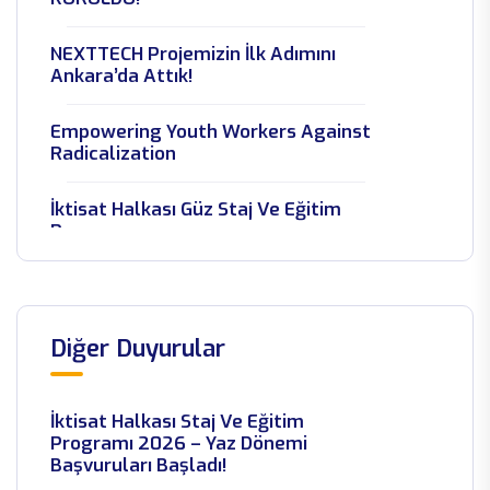
NEXTTECH Projemizin İlk Adımını
Ankara’da Attık!
Empowering Youth Workers Against
Radicalization
İktisat Halkası Güz Staj Ve Eğitim
Programı
Genç Vergi Konseyi Toplantıları Ve
Maliye Meclisi Programı
Gerçekleştirildi
Diğer Duyurular
SEPIP 2025’te Yer Aldık
İktisat Halkası Staj Ve Eğitim
İktisat Halkası Akademi-I Programı
Programı 2026 – Yaz Dönemi
Başvuruları Başladı!