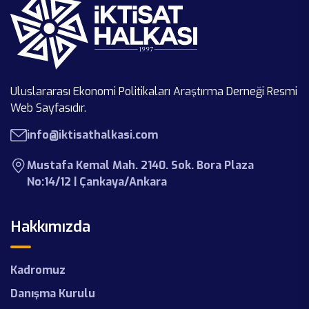
İktisat Halkası SEPIP 2025’te!
Türkiye Ve Irak Yeni Dönem
Empowered Media Navigators
Projemiz Başlıyor!
Küresel Ekonomiye Bakış Paneli
Uluslararası Ekonomi Politikaları Araştırma Derneği Resmi
İktisat Halkası Akademi-I
Stem
Web Sayfasıdır.
İktisat Halkası Güz Staj Ve Eğitim
info@iktisathalkasi.com
A Tale Of Future
Programı
Mustafa Kemal Mah. 2140. Sok. Bora Plaza
Gençler Politika Masasında! | Youth
Yenilenen Web Sayfamız Yayında!
No:14/12 | Çankaya/Ankara
Tax Council – Rapor Lansmanı
Hakkımızda
Kadromuz
Danışma Kurulu