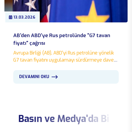
13.03.2026
AB'den ABD'ye Rus petrolünde "G7 tavan
fiyatı" çağrısı
Avrupa Birliği (AB), ABD'yi Rus petrolüne yönelik
G7 tavan fiyatını uygulamayı sürdürmeye davet
etti. AB Komisyonu üyesi Dombrovskis, artan
enerji fiyatlarının Rusya'ya beklenmedik gelir
DEVAMINI OKU
kapısı açabileceği uyarısında bulundu.
B
a
s
ı
n
v
e
M
e
d
y
a
'
d
a
B
i
z