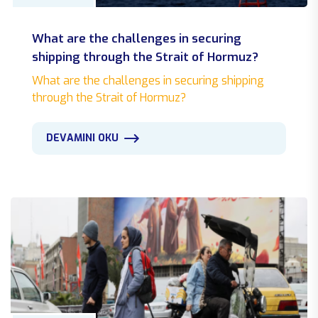
02 Nisan 2024
What are the challenges in securing
Türkiye Ve Irak Yeni Dönem
shipping through the Strait of Hormuz?
22 Mart 2024
What are the challenges in securing shipping
through the Strait of Hormuz?
Stem
11 Mart 2024
DEVAMINI OKU