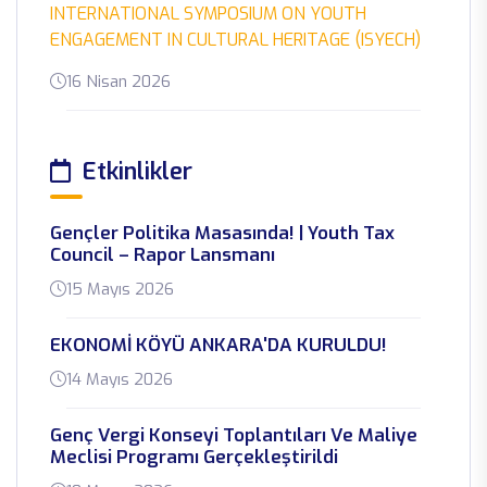
INTERNATIONAL SYMPOSIUM ON YOUTH
ENGAGEMENT IN CULTURAL HERITAGE (ISYECH)
16 Nisan 2026
Genç Vergi Konseyi Başvuruları Başladı!
Etkinlikler
Genç Vergi Konseyi’nde İkinci Perde: Araştırma,
Katılım ve Politika Önerileri Dönemi Başlıyor!
Gençler Politika Masasında! | Youth Tax
14 Şubat 2026
Council – Rapor Lansmanı
15 Mayıs 2026
Medya Okuryazarlığı Gençlik Forumu
Medya Okuryazarlığı Gençlik Forumu – İstanbul
EKONOMİ KÖYÜ ANKARA'DA KURULDU!
19 Ocak 2026
14 Mayıs 2026
NEXTTECH Projemiz Başlıyor! 🚀
Genç Vergi Konseyi Toplantıları Ve Maliye
Meclisi Programı Gerçekleştirildi
Next Generation Technology Engagement –