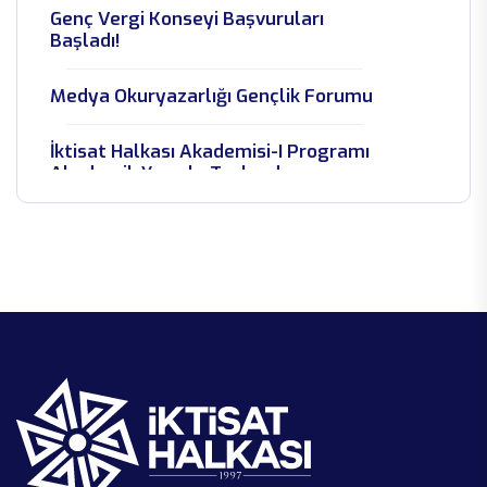
Tax Council – Rapor Lansmanı
Genç Vergi Konseyi Başvuruları
Başladı!
Genç Vergi Konseyi Toplantıları Ve
Maliye Meclisi Programı
Medya Okuryazarlığı Gençlik Forumu
Gerçekleştirildi
İktisat Halkası Akademisi-I Programı
NEXTTECH Projemizin İlk Adımını
Akademik Yayınla Taçlandı
Ankara’da Attık!
NEXTTECH Projemiz Başlıyor! 🚀
Empowering Youth Workers Against
Radicalization
Youth Tax Council Bootcamp
Başlıyor!
Küresel Ekonomiye Bakış Paneli
Genç Vergi Konseyi Projesi Başlıyor!
Gazze Çalıştayı
İktisat Halkası SEPIP 2025’te!
EKONOMİ KÖYÜ ANKARA'DA
KURULDU!
Empowered Media Navigators