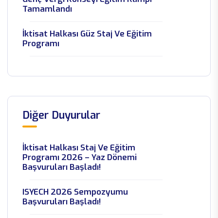
Tamamlandı
İktisat Halkası Güz Staj Ve Eğitim
Programı
Genç Araştırmacılar Spesifik Çalışma
Grupları Programı 2024-2025
Stratejik Sektör Konuşmaları
Diğer Duyurular
Ecatopia Stop Ecocide
İktisat Halkası Staj Ve Eğitim
Türkiye Ve Irak Yeni Dönem
Programı 2026 – Yaz Dönemi
Başvuruları Başladı!
Türkiye Irak Düşünce Kuruluşları
Forumu
ISYECH 2026 Sempozyumu
Başvuruları Başladı!
Gençler Politika Masasında! | Youth