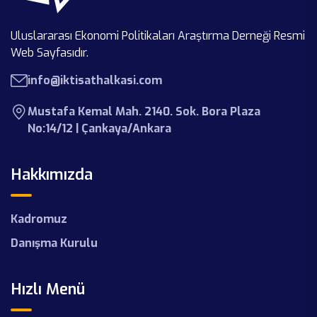
Projemiz Başlıyor!
SEPIP 2025’te Yer Aldık
Uluslararası Ekonomi Politikaları Araştırma Derneği Resmi
İktisat Halkası Akademi-I
İktisat Halkası Akademi-I Programı
Web Sayfasıdır.
İktisat Halkası Güz Staj Ve Eğitim
info@iktisathalkasi.com
İlham Günleri Etkinlikleri
Programı
Mustafa Kemal Mah. 2140. Sok. Bora Plaza
Medya Okuryazarlığı Gençlik Forumu
Yenilenen Web Sayfamız Yayında!
No:14/12 | Çankaya/Ankara
Gerçekleşti
Hakkımızda
Kadromuz
Danışma Kurulu
Hızlı Menü