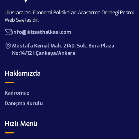
NEXTTECH Projemizin İlk Adımını
Uluslararası Ekonomi Politikaları Araştırma Derneği Resmi
İktisat Halkası Akademi-I
Ankara’da Attık!
Web Sayfasıdır.
İktisat Halkası Güz Staj Ve Eğitim
info@iktisathalkasi.com
SEPIP 2025’te Yer Aldık
Programı
Mustafa Kemal Mah. 2140. Sok. Bora Plaza
Gençler Politika Masasında! | Youth
Yenilenen Web Sayfamız Yayında!
No:14/12 | Çankaya/Ankara
Tax Council – Rapor Lansmanı
Hakkımızda
Kadromuz
Danışma Kurulu
Hızlı Menü